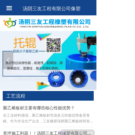
首页
끀
汤阴三友工程有限公司像塑
公司简介
新闻动态
产品展示
넳
넲
公司场景
资质证书
工艺流程
工艺流程
包装运输
聚乙烯板材主要有哪些核心性能优势？
常见问题
在工业材料领域，聚乙烯板材凭借多元性能优势备受青
睐。作为专业生产企业，三友橡塑深耕聚乙烯板材研发与
生产，其产品以耐磨、轻质高强、耐腐等核心优势，广泛
在线留言
适配矿山、化工、建筑等多行业需求，近期市场认可度持
现在有优惠活动吗
草坪施工利器！！汤阴三友工程橡塑有限公司生产的超高分子量聚乙烯防滑板