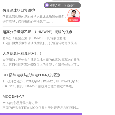
续提升。
可以介绍下你们的产品么
联系我们
仿真溜冰场日常维护
仿真冰溜冰场的场地维护比真冰冰场简单很多，只要定期
进行清理，保持表面的干净就可以。
日常维护情况如下：
超高分子量聚乙烯（UHMWPE）托辊的优点
超高分子量聚乙烯（UHMWPE）托辊的优越性
1. 运行阻力系数和转动惯性较低，托辊运转时更加灵活
平稳。由于超高分子量聚乙烯（UHMWPE）本身具有的
冲击能吸收性能和阻尼性，可以有效降低运行噪音。
人造仿真冰和真冰对比！
众所周知，近年来在世界各地出现的仿真冰是真冰的替代
品。它拥有接近真冰95%以上的性能，在滑行体验上可以
无限接近真冰。但是它的造价却只有传统真冰场的四分之
一左右。而且后期的维护也要比传统真冰要简单方便很
UPE防静电板与抗静电POM板的区别:
多。 所以，在国外很多国家已经开始大力建造仿真冰场
1、抗冲击能力：POM为8-13 KG/M2，UHMW-PE为≥10
以满足人们的需求 。
0KG/M2，因此UHMW-PE的抗冲击能力胜过POM板
2、自润滑性：UHMW-PE自润滑更好
MOQ是什么?
MOQ的意思是最小起订量
不同的产品有不同的MOQ,但是对于常规产品,我们可以做
100公斤的数量。