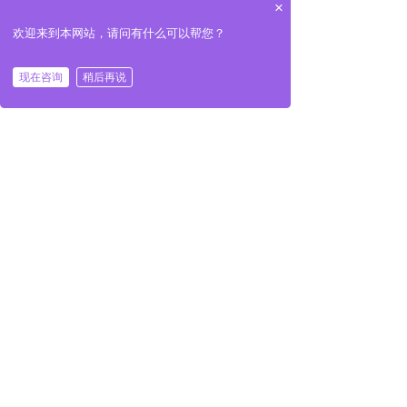
×
产品包装是什么标准?
我们严格按照出口标准包装,或可由客户定制。
欢迎来到本网站，请问有什么可以帮您？
付款条件
现在咨询
稍后再说
提前30%的定金,70%的平衡的副本提单，具体可以详谈
交货时间
工厂这边发出后大约七天可以到
公司：
汤阴三友工程橡塑有限公司
手机：
13373723670
传真：
0372-3802080
邮箱：
3411859716@qq.com
网址：
www.suliaosy.com
地址：
河南省安阳市汤阴县宜沟镇腾飞大道
汤阴三友工程橡塑有限公司
版权所有：
豫ICP备16028573号-1
ICP备：
技术支持：中飞网络